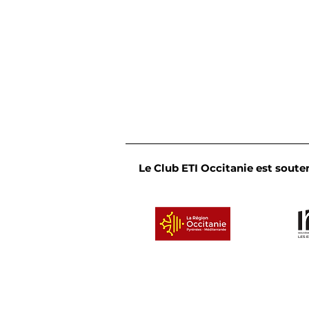
Le Club ETI Occitanie est souten
Convivialité et partage :
le Cercle des dirigeants
de l'Occitanie Est se
réunit en bord de mer