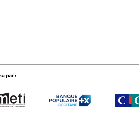
u par :
L’IA en pratique dans les
Les 
ETI d’Occitanie : le bilan
biod
croisé de nos
notr
commissions de fin de
annu
semestre