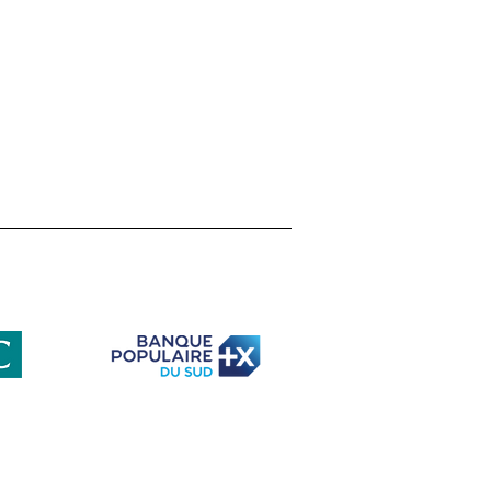
ETI face au défi de la
iversité : retour sur
e table ronde
elle avec Gilles Bœuf