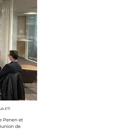
ub ETI
e Penen et 
réunion de 