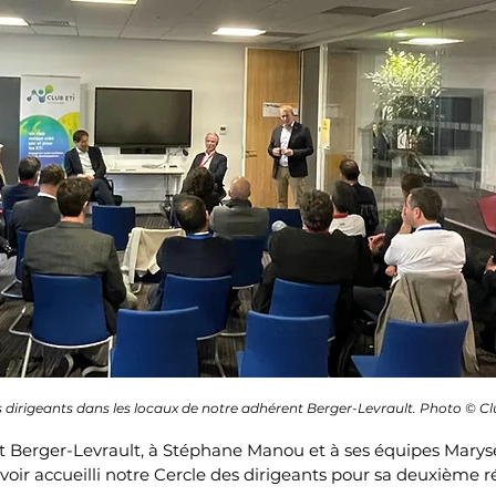
s dirigeants dans les locaux de notre adhérent Berger-Levrault. Photo © Cl
t Berger-Levrault, à Stéphane Manou et à ses équipes Marys
voir accueilli notre Cercle des dirigeants pour sa deuxième 