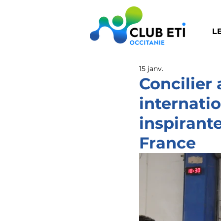
L
15 janv.
Concilier
internati
inspirant
France