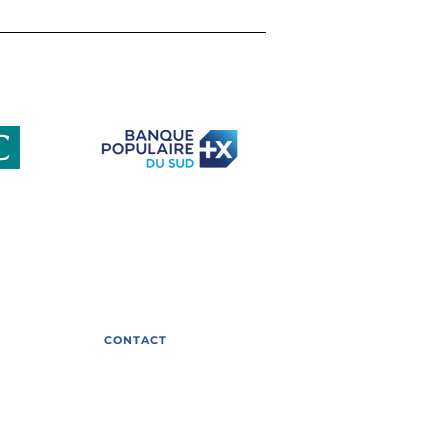
ETI face au défi de la
iversité : retour sur
e table ronde
elle avec Gilles Bœuf
club-eti-occitanie
s
CONTACT