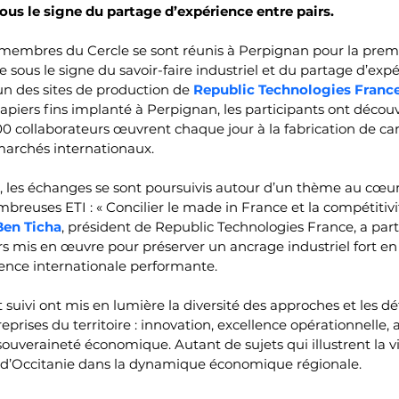
ous le signe du partage d’expérience entre pairs.
es membres du Cercle se sont réunis à Perpignan pour la prem
 sous le signe du savoir-faire industriel et du partage d’expé
’un des sites de production de 
Republic Technologies Franc
apiers fins implanté à Perpignan, les participants ont découve
00 collaborateurs œuvrent chaque jour à la fabrication de car
marchés internationaux.
ite, les échanges se sont poursuivis autour d’un thème au cœur
reuses ETI : « Concilier le made in France et la compétitivi
Ben Ticha
, président de Republic Technologies France, a par
ers mis en œuvre pour préserver un ancrage industriel fort en
nce internationale performante.
t suivi ont mis en lumière la diversité des approches et les 
eprises du territoire : innovation, excellence opérationnelle, a
souveraineté économique. Autant de sujets qui illustrent la vit
I d’Occitanie dans la dynamique économique régionale.