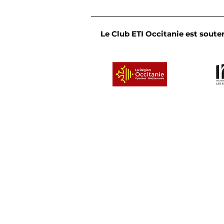
Le Club ETI Occitanie est souten
Convivialité et partage :
le Cercle des dirigeants
de l'Occitanie Est se
réunit en bord de mer
Un clu