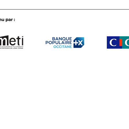
u par :
L’IA en pratique dans les
Les 
ETI d’Occitanie : le bilan
biod
croisé de nos
notr
commissions de fin de
annu
semestre
Le club
Membres
b créé par et pour les ETI d’Occitanie
Partenaire
Actu
Agenda