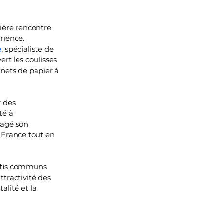
ière rencontre 
rience. 
e
, spécialiste de 
rt les coulisses 
nets de papier à 
 des 
té à 
tagé son 
 France tout en 
défis communs 
ttractivité des 
alité et la 