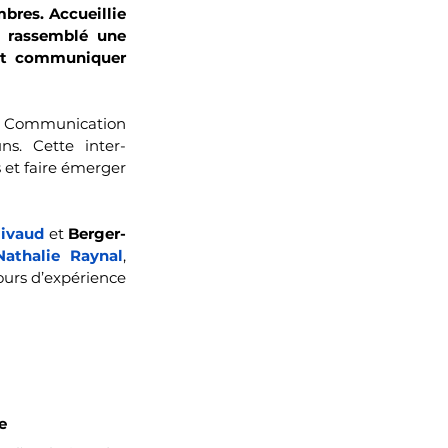
res. Accueillie 
 rassemblé une 
nt communiquer 
et Communication 
ns. Cette inter-
 et faire émerger 
ivaud
 et 
Berger-
Nathalie Raynal
, 
ours d’expérience 
e