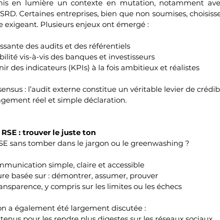
mis en lumière un contexte en mutation, notamment avec 
 CSRD. Certaines entreprises, bien que non soumises, choisiss
e exigeant. Plusieurs enjeux ont émergé :
ssante des audits et des référentiels
bilité vis-à-vis des banques et investisseurs
inir des indicateurs (KPIs) à la fois ambitieux et réalistes
sensus : l’audit externe constitue un véritable levier de crédi
agement réel et simple déclaration.
SE : trouver le juste ton
E sans tomber dans le jargon ou le greenwashing ?
mmunication simple, claire et accessible
re basée sur : démontrer, assumer, prouver
ansparence, y compris sur les limites ou les échecs
ion a également été largement discutée :
ntenus pour les rendre plus digestes sur les réseaux sociaux