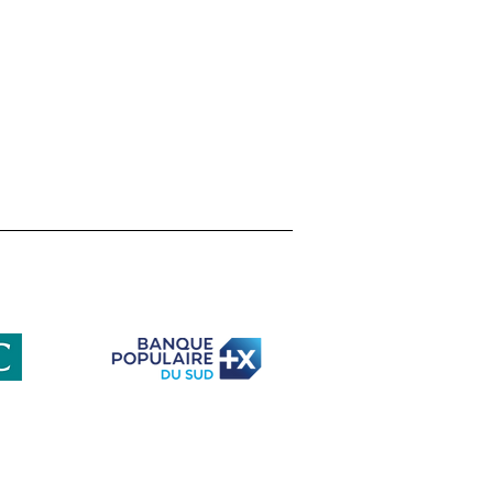
ETI face au défi de la
iversité : retour sur
e table ronde
elle avec Gilles Bœuf