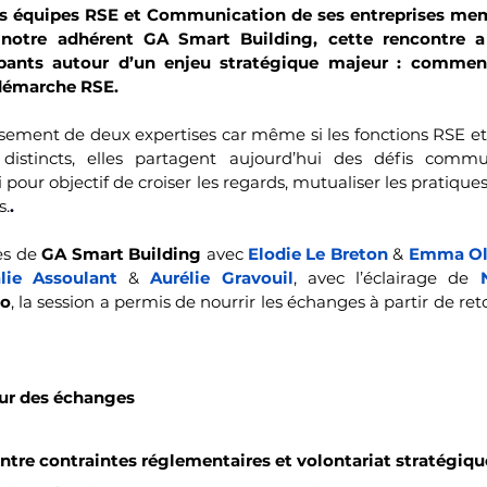
les équipes RSE et Communication de ses entreprises memb
notre adhérent GA Smart Building, cette rencontre a
ipants autour d’un enjeu stratégique majeur : comme
 démarche RSE.
sement de deux expertises car même si les fonctions RSE 
distincts, elles partagent aujourd’hui des défis commu
pour objectif de croiser les regards, mutualiser les pratiques
s.
.
s de 
GA Smart Building
 avec 
Elodie Le Breton
 & 
Emma Ol
lie Assoulant
 & 
Aurélie Gravouil
, avec l’éclairage de 
Co
, la session a permis de nourrir les échanges à partir de ret
œur des échanges
 entre contraintes réglementaires et volontariat stratégiqu