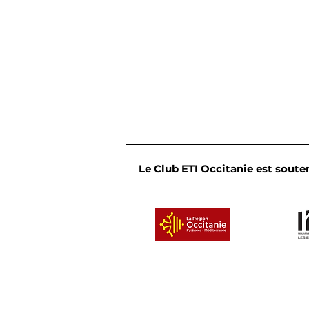
Le Club ETI Occitanie est souten
Convivialité et partage :
le Cercle des dirigeants
de l'Occitanie Est se
réunit en bord de mer