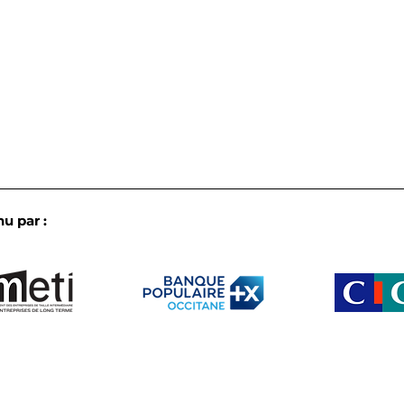
u par :
L’IA en pratique dans les
Les 
ETI d’Occitanie : le bilan
biod
croisé de nos
notr
commissions de fin de
annu
semestre