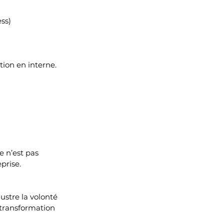
ss)
ion en interne. 
 n’est pas 
prise.
ustre la volonté 
 transformation 