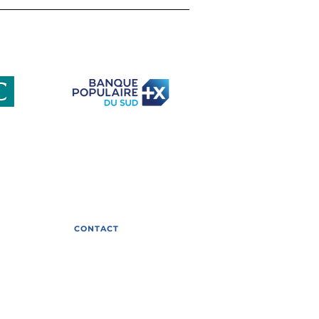
ETI face au défi de la
iversité : retour sur
e table ronde
elle avec Gilles Bœuf
club-eti-occitanie
s
CONTACT