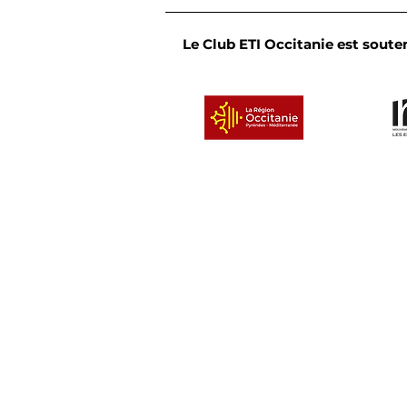
Le Club ETI Occitanie est souten
Convivialité et partage :
le Cercle des dirigeants
de l'Occitanie Est se
réunit en bord de mer
Un clu
© 2026 Club ETI Occitanie
• Tous droits réservé