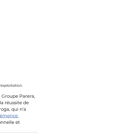
'exploitation.
du Groupe Parera, 
a réussite de 
roga, qui n'a 
lémence 
nnelle et 