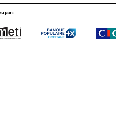
u par :
L’IA en pratique dans les
Les 
ETI d’Occitanie : le bilan
biod
croisé de nos
notr
commissions de fin de
annu
semestre
Le club
Membres
b créé par et pour les ETI d’Occitanie
Partenaire
Actu
Agenda
s •
Mentions légales