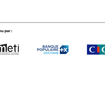
u par :
L’IA en pratique dans les
Les 
ETI d’Occitanie : le bilan
biod
croisé de nos
notr
commissions de fin de
annu
semestre
Le club
Membres
b créé par et pour les ETI d’Occitanie
Partenaire
Actu
Agenda