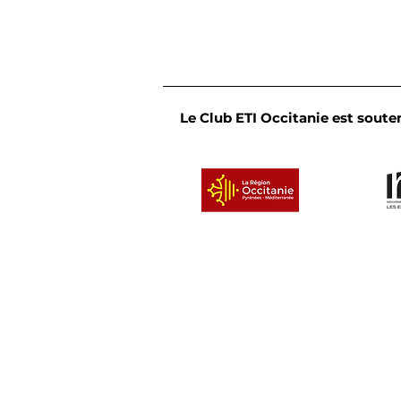
Le Club ETI Occitanie est souten
Convivialité et partage :
le Cercle des dirigeants
de l'Occitanie Est se
réunit en bord de mer
Un clu