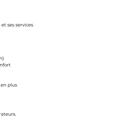
 et ses services 
n)
nfort
 en plus 
rateurs.