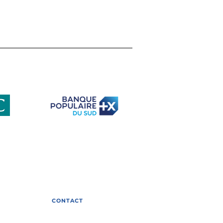
ETI face au défi de la
iversité : retour sur
e table ronde
elle avec Gilles Bœuf
club-eti-occitanie
s
CONTACT