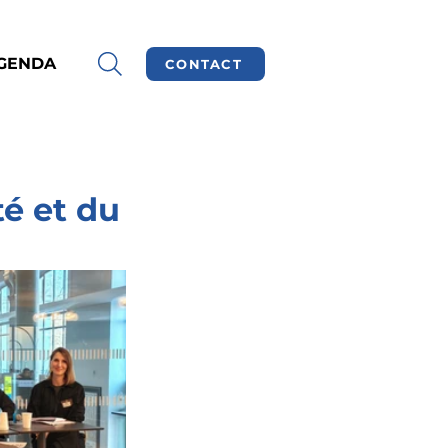
GENDA
CONTACT
té et du