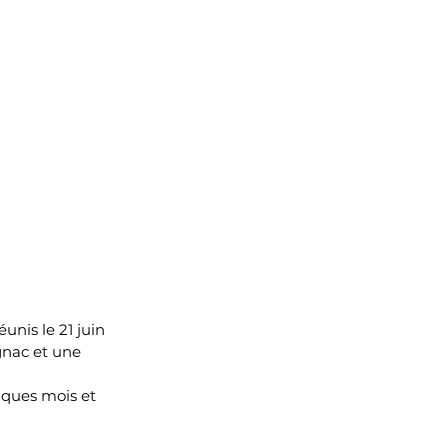
nis le 21 juin 
gnac et une 
lques mois et 