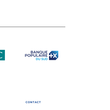
ETI face au défi de la
iversité : retour sur
e table ronde
elle avec Gilles Bœuf
club-eti-occitanie
s
CONTACT