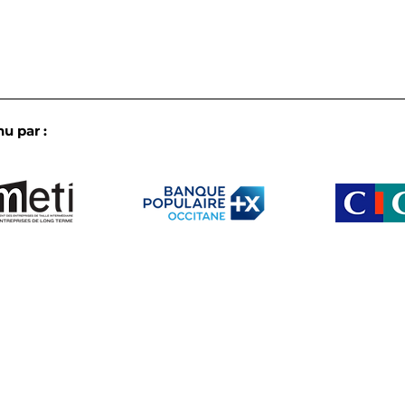
u par :
L’IA en pratique dans les
Les 
ETI d’Occitanie : le bilan
biod
croisé de nos
notr
commissions de fin de
annu
semestre
Le club
Membres
b créé par et pour les ETI d’Occitanie
Partenaire
Actu
Agenda