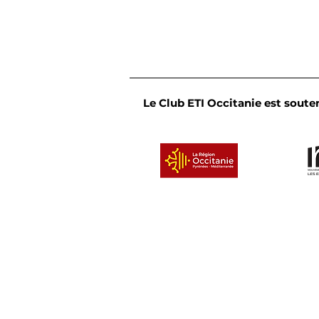
Le Club ETI Occitanie est souten
Convivialité et partage :
le Cercle des dirigeants
de l'Occitanie Est se
réunit en bord de mer
Un clu