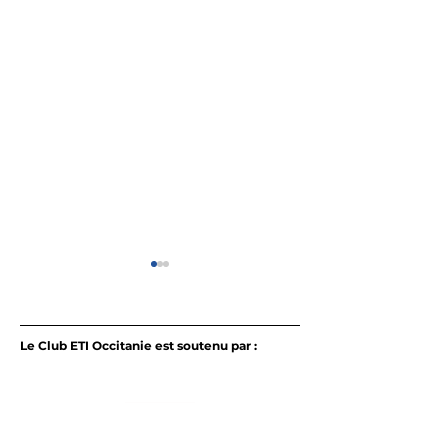
Le Club ETI Occitanie est soutenu par :
L’IA en pratique dans
Les ETI face a
les ETI d’Occitanie : le
la biodiversité