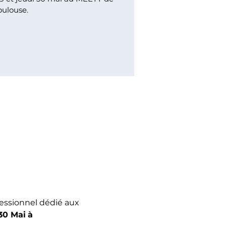
oulouse.
essionnel dédié aux 
30 Mai
à 