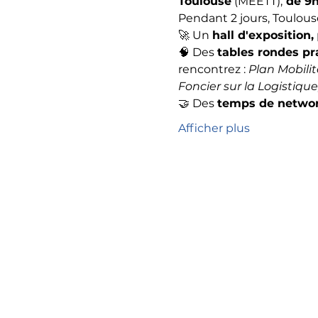
Toulouse
 (MEETT),
 de 9h
Pendant 2 jours, Toulouse
🚀 Un 
hall d'exposition,
🧠 Des 
tables rondes pr
rencontrez : 
Plan Mobilit
Foncier sur la Logistique
🤝 Des 
temps de networ
Afficher plus