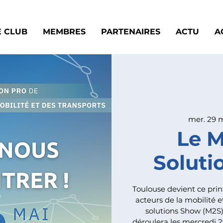
E CLUB
MEMBRES
PARTENAIRES
ACTU
A
mer. 29 
Le M
Soluti
Toulouse devient ce prin
acteurs de la mobilité e
solutions Show (M2S),
déroulera les mercredi 