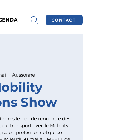
GENDA
CONTACT
mai
  |  
Aussonne
obility
ons Show
temps le lieu de rencontre des
t du transport avec le Mobility
 salon professionnel qui se
29 et jeudi 30 mai au MEETT de