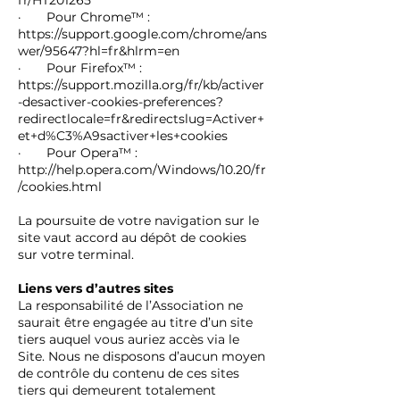
fr/HT201265
· Pour Chrome™ :
https://support.google.com/chrome/ans
wer/95647?hl=fr&hlrm=en
· Pour Firefox™ :
https://support.mozilla.org/fr/kb/activer
-desactiver-cookies-preferences?
redirectlocale=fr&redirectslug=Activer+
et+d%C3%A9sactiver+les+cookies
· Pour Opera™ :
http://help.opera.com/Windows/10.20/fr
/cookies.html
La poursuite de votre navigation sur le
site vaut accord au dépôt de cookies
sur votre terminal.
Liens vers d’autres sites
La responsabilité de l’Association ne
saurait être engagée au titre d’un site
tiers auquel vous auriez accès via le
Site. Nous ne disposons d’aucun moyen
de contrôle du contenu de ces sites
tiers qui demeurent totalement