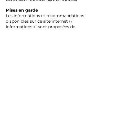
Mises en garde
Les informations et recommandations
disponibles sur ce site internet («
Informations ») sont proposées de
bonne foi. Elles sont censées être
correctes au moment où elles sont
publiées sur le site. Toutefois,
l’Association ne garantit pas le
caractère exhaustif et l'exactitude de
ces Informations. Vous assumez
pleinement les risques liés au crédit que
vous leur accordez. Ces Informations
vous sont fournies à la condition que
vous ou toute autre personne qui les
recevez puissiez déterminer leur intérêt
pour un objectif précis avant de les
utiliser. En aucun cas, l’ Association ne
sera responsable des dommages
susceptibles de résulter du crédit
accordé à ces Informations ou de leur
utilisation. Ces Informations ne doivent
pas être considérées comme des