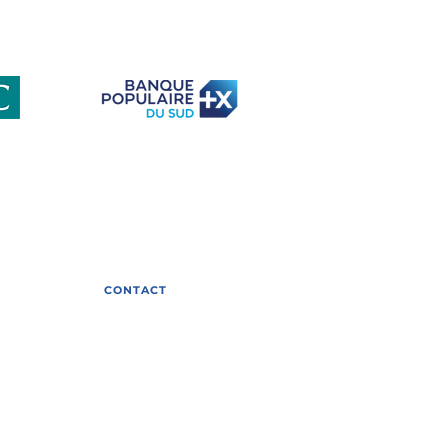
club-eti-occitanie
s
CONTACT