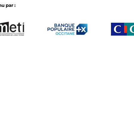
u par :
Le club
Membres
b créé par et pour les ETI d’Occitanie
Partenaire
Actu
Agenda
s •
Mentions légales