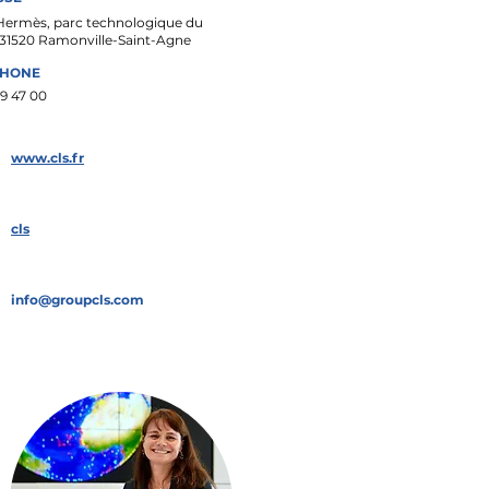
 Hermès, parc technologique du
 31520 Ramonville-Saint-Agne
PHONE
39 47 00
www.cls.fr
cls
info@groupcls.com