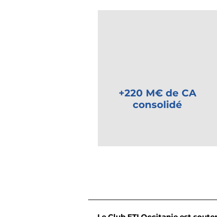
+220 M€ de CA
consolidé
Le Club ETI Occitanie est souten