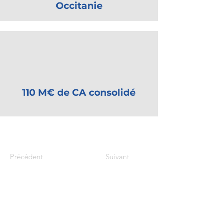
Occitanie
110 M€ de CA consolidé
Précédent
Suivant
Le Club ETI Occitanie est soutenu par :