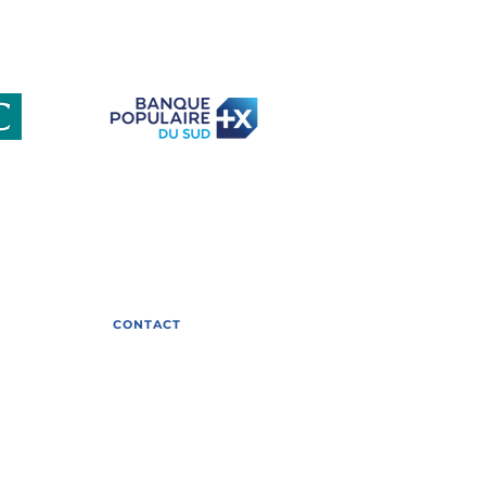
ETI face au défi de la
iversité : retour sur
e table ronde
elle avec Gilles Bœuf
club-eti-occitanie
s
CONTACT