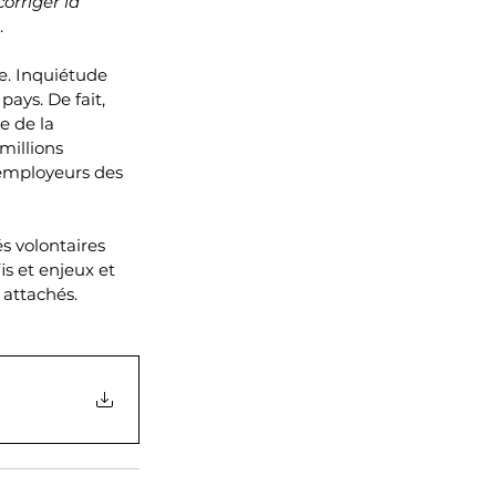
orriger la 
.
e. Inquiétude 
ays. De fait, 
e de la 
millions 
 employeurs des 
s volontaires 
is et enjeux et 
 attachés.