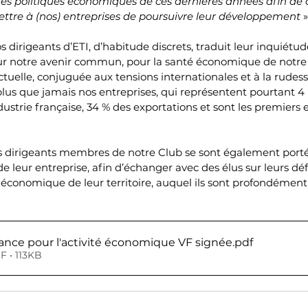
es politiques économiques de ces dernières années afin de c
ettre à (nos) entreprises de poursuivre leur développement
 »
dirigeants d’ETI, d’habitude discrets, traduit leur inquiétud
our notre avenir commun, pour la santé économique de notre p
 actuelle, conjuguée aux tensions internationales et à la rudess
 plus que jamais nos entreprises, qui représentent pourtant 4 
ndustrie française, 34 % des exportations et sont les premiers
rs dirigeants membres de notre Club se sont également porté
de leur entreprise, afin d’échanger avec des élus sur leurs déf
économique de leur territoire, auquel ils sont profondément
iance pour l'activité économique VF signée
.pdf
F • 113KB