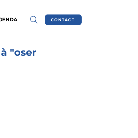
GENDA
CONTACT
 à "oser