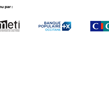
u par :
L’IA en pratique dans les
Les 
ETI d’Occitanie : le bilan
biod
croisé de nos
notr
commissions de fin de
annu
semestre
Le club
Membres
b créé par et pour les ETI d’Occitanie
Partenaire
Actu
Agenda
s •
Mentions légales