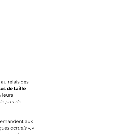
au relais des 
es de taille 
 leurs 
le pari de 
 demandent aux 
ques actuels
 », « 