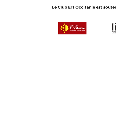
Le Club ETI Occitanie est souten
Convivialité et partage :
le Cercle des dirigeants
de l'Occitanie Est se
réunit en bord de mer
Un clu
© 2026 Club ETI Occitanie
• Tous droits réservé